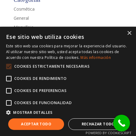
Cosmética
General
Maquillaje
×
Ese sitio web utiliza cookies
Novedades
Este sitio web usa cookies para mejorar la experiencia del usuario.
Entradas recientes
Al utilizar nuestro sitio web, usted acepta todas las cookies de
acuerdo con nuestra Política de cookies.
Más información
Sachets y monodosis: formatos prácticos para
COOKIES ESTRICTAMENTE NECESARIAS
muestras, viajes y campañas
Envasado de productos líquidos en verano: seguridad,
COOKIES DE RENDIMIENTO
precisión y conservación
COOKIES DE PREFERENCIAS
Envasado de productos líquidos: seguridad, calidad y
precisión en cada proceso
COOKIES DE FUNCIONALIDAD
Sachet: guía práctica para elegir bien
MOSTRAR DETALLES
Cómo escalar tu producción sin perder calidad en el
ACEPTAR TODO
RECHAZAR TODO
envasado
POWERED BY COOKIESCRIPT