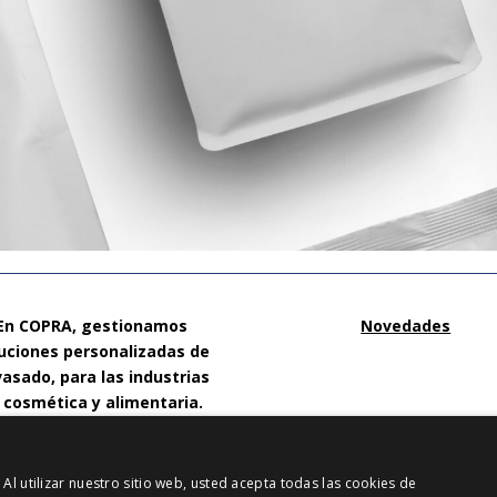
En COPRA, gestionamos
Novedades
uciones personalizadas de
asado, para las industrias
 cosmética y alimentaria.
Avinguda Mare de Déu de
tserrat, 2 08970 – Sant Joan
 Al utilizar nuestro sitio web, usted acepta todas las cookies de
Despí – Barcelona