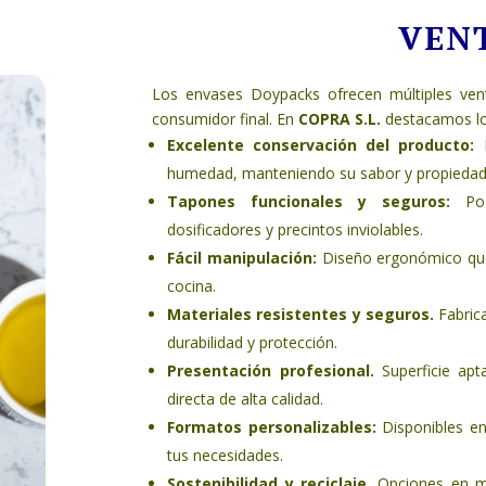
VEN
Los envases Doypacks ofrecen múltiples vent
consumidor final. En
COPRA S.L.
destacamos los
Excelente conservación del producto:
humedad, manteniendo su sabor y propiedad
Tapones funcionales y seguros:
Po
dosificadores y precintos inviolables.
Fácil manipulación:
Diseño ergonómico que f
cocina.
Materiales resistentes y seguros.
Fabric
durabilidad y protección.
Presentación profesional.
Superficie ap
directa de alta calidad.
Formatos personalizables:
Disponibles en
tus necesidades.
Sostenibilidad y reciclaje.
Opciones en ma