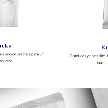
acks
E
 elección práctica para un
Prácticos y portátiles,
roductos.
comodi