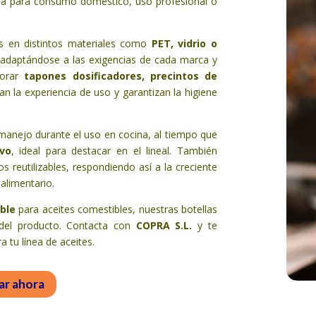
ea para consumo doméstico, uso profesional o
es en distintos materiales como
PET, vidrio o
 adaptándose a las exigencias de cada marca y
porar
tapones dosificadores, precintos de
an la experiencia de uso y garantizan la higiene
u manejo durante el uso en cocina, al tiempo que
vo
, ideal para destacar en el lineal. También
s reutilizables, respondiendo así a la creciente
alimentario.
able
para aceites comestibles, nuestras botellas
 del producto. Contacta con
COPRA S.L.
y te
 tu línea de aceites.
ar ahora